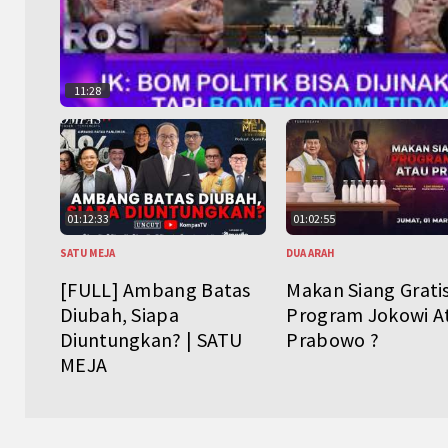
11:28
01:12:33
01:02:55
SATU MEJA
DUA ARAH
[FULL] Ambang Batas
Makan Siang Grati
Diubah, Siapa
Program Jokowi A
Diuntungkan? | SATU
Prabowo ?
MEJA