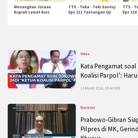
Menangkan Jutaan
TTS - Teka - Teki Santuy
TTS - T
Rupiah Lewat Kuis
Eps 121 Tantangan Uji
Eps 120
KompasTv
Pengetahuan
Nasiona
Video
Kata Pengamat soal 
Koalisi Parpol': Ha
13 Maret 2024, 19:44 WIB
Nasional
Prabowo-Gibran Sia
Pilpres di MK, Gerin