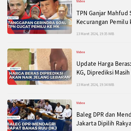
Video
TPN Ganjar Mahfud S
Kecurangan Pemilu k
13 Maret 2024, 19:35 WIB
Video
Update Harga Beras:
KG, Diprediksi Masi
13 Maret 2024, 19:34 WIB
Video
Baleg DPR dan Mend
Jakarta Dipilih Raky