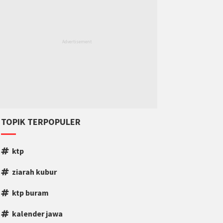
TOPIK TERPOPULER
ktp
ziarah kubur
ktp buram
kalender jawa