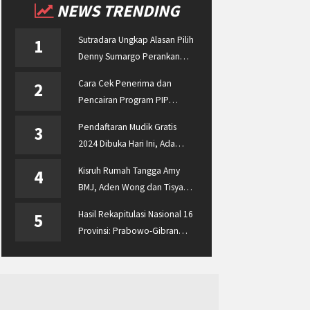
NEWS TRENDING
Sutradara Ungkap Alasan Pilih
1
Denny Sumargo Perankan
Ellyas Pical
Cara Cek Penerima dan
2
Pencairan Program PIP
Enterprise 2024 di
Pendaftaran Mudik Gratis
3
pip.kemdikbud.go.id
2024 Dibuka Hari Ini, Ada
BUMN ASABRI, Pemprov
Kisruh Rumah Tangga Amy
4
Jateng dan Dishub Jatim
BMJ, Aden Wong dan Tisya
Erni Diberitakan hingga
Hasil Rekapitulasi Nasional 16
5
Malaysia dan Singapura
Provinsi: Prabowo-Gibran
Unggul Disusul Ganjar-Mahfud