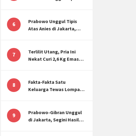
Atas Anies di Jakarta,
Kaitkan dengan Jokowi
Effect
Prabowo Unggul Tipis
6
Atas Anies di Jakarta,
Ternyata Begini Selisih
Suaranya di KPU!
Terlilit Utang, Pria Ini
7
Nekat Curi 2,6 Kg Emas
Hiasan Kubah Masjid
Fakta-Fakta Satu
8
Keluarga Tewas Lompat
dari Apartemen, Tangan
Terikat hingga Cium
Kening
Prabowo-Gibran Unggul
9
di Jakarta, Segini Hasil
Rekapitulasi KPU