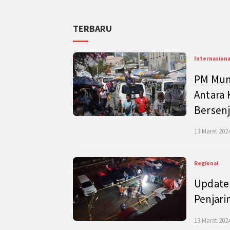
TERBARU
Internasiona
PM Mund
Antara 
Bersenj
13 Maret 2024
Regional
Update 
Penjari
13 Maret 2024