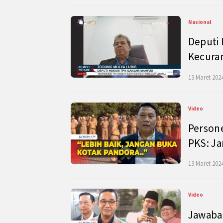
Nasional
Deputi
Kecura
13 Maret 2024
Video
Persone
PKS: J
13 Maret 2024
Video
Jawaban