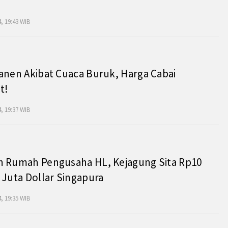
, 19:43 WIB
anen Akibat Cuaca Buruk, Harga Cabai
t!
, 19:37 WIB
h Rumah Pengusaha HL, Kejagung Sita Rp10
 Juta Dollar Singapura
, 19:35 WIB