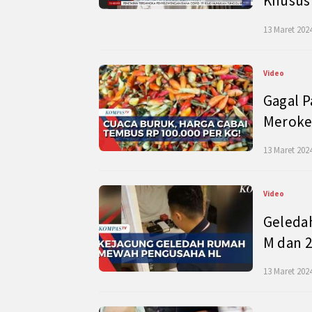
Khusus
13 Maret 2024
Video
Gagal P
Meroke
13 Maret 2024
Video
Geleda
M dan 2
13 Maret 2024