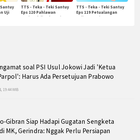
 Santuy
TTS - Teka - Teki Santuy
TTS - Teka - Teki Santuy
n Uji
Eps 120 Pahlawan
Eps 119 Petualangan
Nasional di Indonesia
Kuliner Dunia
ngamat soal PSI Usul Jokowi Jadi 'Ketua
 Parpol': Harus Ada Persetujuan Prabowo
, 19:44 WIB
o-Gibran Siap Hadapi Gugatan Sengketa
 di MK, Gerindra: Nggak Perlu Persiapan