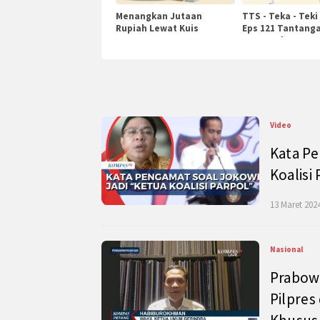
Menangkan Jutaan
TTS - Teka - Teki
Rupiah Lewat Kuis
Eps 121 Tantanga
KompasTv
Pengetahuan
Video
Kata Pe
Koalisi
13 Maret 2024
Nasional
Prabow
Pilpres