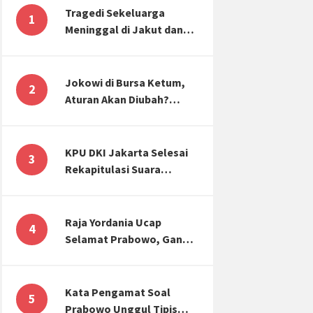
Tragedi Sekeluarga
1
Meninggal di Jakut dan
Malang, Masyarakat
Perlu Sadar Kesehatan
Mental-Finansial
Jokowi di Bursa Ketum,
2
Aturan Akan Diubah?
Begini Kata Waketum
Golkar
KPU DKI Jakarta Selesai
3
Rekapitulasi Suara
Pemilu, ini Hasil Suara
untuk Anies, Prabowo,
Ganjar
Raja Yordania Ucap
4
Selamat Prabowo, Ganjar
Gugat ke MK, Menteri
PUPR Banjir Sumbar [TOP
3 NEWS]
Kata Pengamat Soal
5
Prabowo Unggul Tipis