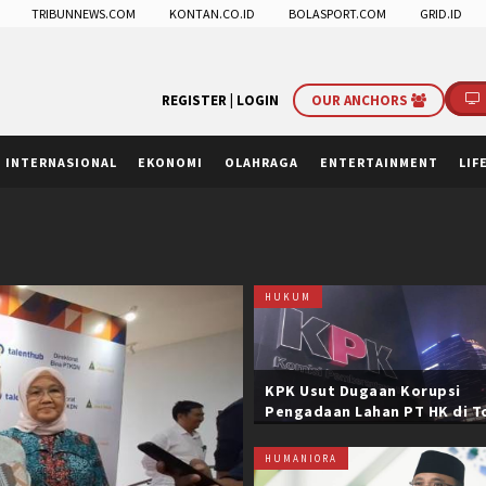
TRIBUNNEWS.COM
KONTAN.CO.ID
BOLASPORT.COM
GRID.ID
REGISTER |
LOGIN
OUR ANCHORS
INTERNASIONAL
EKONOMI
OLAHRAGA
ENTERTAINMENT
LIF
HUKUM
KPK Usut Dugaan Korupsi
Pengadaan Lahan PT HK di T
Trans Sumatera, Negara Rug
Belasan Miliar
HUMANIORA