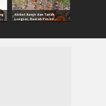
ang
Akibat Banjir dan Tanah
Longsor, Daerah Pesisir
Selatan Sumatra Barat Masih
Terisolasi