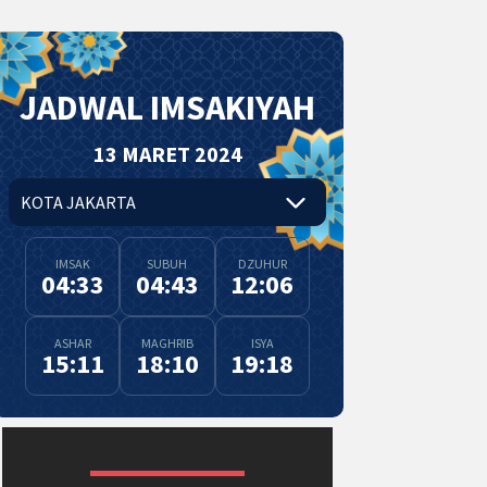
JADWAL IMSAKIYAH
13 MARET 2024
IMSAK
SUBUH
DZUHUR
04:33
04:43
12:06
ASHAR
MAGHRIB
ISYA
15:11
18:10
19:18