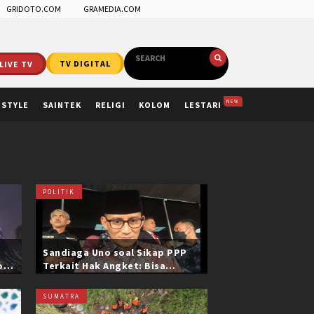
GRIDOTO.COM
GRAMEDIA.COM
LIVE TV
TV DIGITAL
NEW
ESTYLE
SAINTEK
RELIGI
KOLOM
LESTARI
POLITIK
Sandiaga Uno soal Sikap PPP
ol
Terkait Hak Angket: Bisa
i
Dikonfirmasi ke Pak Mardiono
SUMATRA