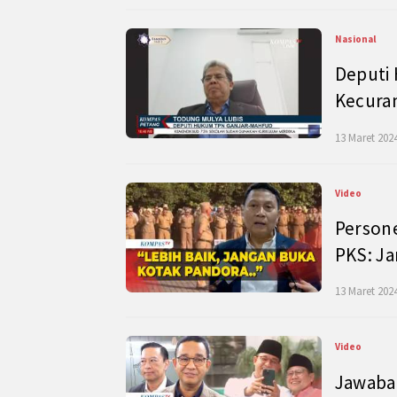
Nasional
Deputi
Kecura
13 Maret 2024
Video
Persone
PKS: J
13 Maret 2024
Video
Jawaban