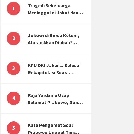
Tragedi Sekeluarga
1
Meninggal di Jakut dan
Malang, Masyarakat
Perlu Sadar Kesehatan
Mental-Finansial
Jokowi di Bursa Ketum,
2
Aturan Akan Diubah?
Begini Kata Waketum
Golkar
KPU DKI Jakarta Selesai
3
Rekapitulasi Suara
Pemilu, ini Hasil Suara
untuk Anies, Prabowo,
Ganjar
Raja Yordania Ucap
4
Selamat Prabowo, Ganjar
Gugat ke MK, Menteri
PUPR Banjir Sumbar [TOP
3 NEWS]
Kata Pengamat Soal
5
Prabowo Unggul Tipis