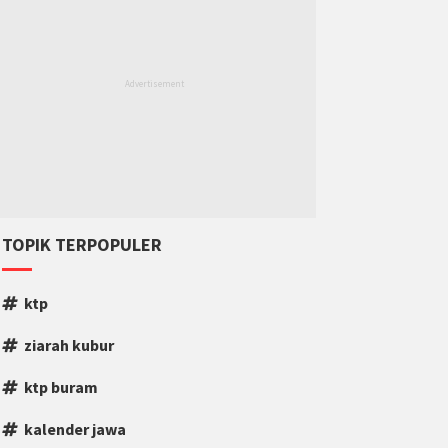
TOPIK TERPOPULER
ktp
ziarah kubur
ktp buram
kalender jawa