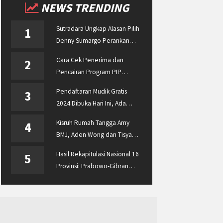
NEWS TRENDING
Sutradara Ungkap Alasan Pilih
1
Denny Sumargo Perankan
Ellyas Pical
Cara Cek Penerima dan
2
Pencairan Program PIP
Enterprise 2024 di
Pendaftaran Mudik Gratis
3
pip.kemdikbud.go.id
2024 Dibuka Hari Ini, Ada
BUMN ASABRI, Pemprov
Kisruh Rumah Tangga Amy
4
Jateng dan Dishub Jatim
BMJ, Aden Wong dan Tisya
Erni Diberitakan hingga
Hasil Rekapitulasi Nasional 16
5
Malaysia dan Singapura
Provinsi: Prabowo-Gibran
Unggul Disusul Ganjar-Mahfud