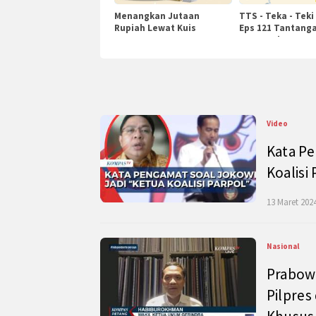
Menangkan Jutaan
TTS - Teka - Teki
Rupiah Lewat Kuis
Eps 121 Tantanga
KompasTv
Pengetahuan
Video
Kata Pe
Koalisi
13 Maret 2024
Nasional
Prabow
Pilpres