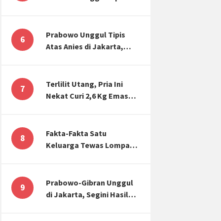
Atas Anies di Jakarta,
Kaitkan dengan Jokowi
Effect
Prabowo Unggul Tipis
6
Atas Anies di Jakarta,
Ternyata Begini Selisih
Suaranya di KPU!
Terlilit Utang, Pria Ini
7
Nekat Curi 2,6 Kg Emas
Hiasan Kubah Masjid
Fakta-Fakta Satu
8
Keluarga Tewas Lompat
dari Apartemen, Tangan
Terikat hingga Cium
Kening
Prabowo-Gibran Unggul
9
di Jakarta, Segini Hasil
Rekapitulasi KPU