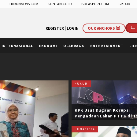
TRIBUNNEWS.COM
KONTAN.CO.ID
BOLASPORT.COM
GRID.ID
REGISTER |
LOGIN
OUR ANCHORS
INTERNASIONAL
EKONOMI
OLAHRAGA
ENTERTAINMENT
LIF
HUKUM
KPK Usut Dugaan Korupsi
Pengadaan Lahan PT HK di T
Trans Sumatera, Negara Rug
Belasan Miliar
HUMANIORA