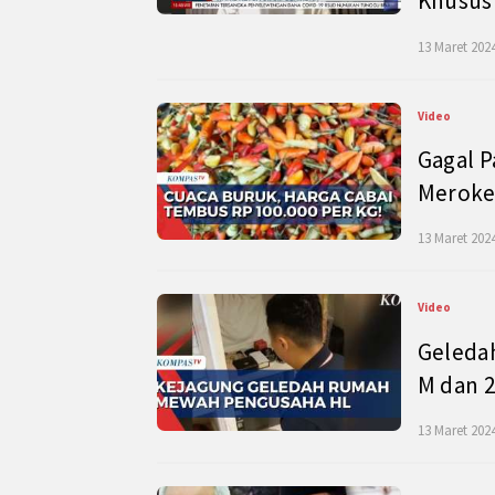
Khusus
13 Maret 2024
Video
Gagal P
Meroke
13 Maret 2024
Video
Geleda
M dan 2
13 Maret 2024