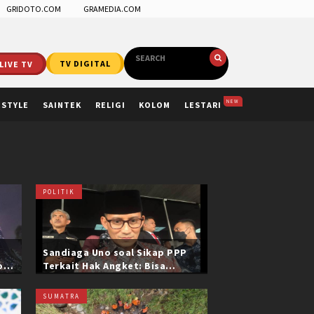
GRIDOTO.COM
GRAMEDIA.COM
LIVE TV
TV DIGITAL
NEW
ESTYLE
SAINTEK
RELIGI
KOLOM
LESTARI
POLITIK
Sandiaga Uno soal Sikap PPP
ol
Terkait Hak Angket: Bisa
i
Dikonfirmasi ke Pak Mardiono
SUMATRA