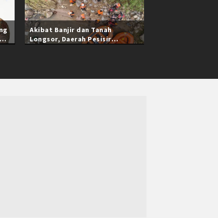
ang
Akibat Banjir dan Tanah
Longsor, Daerah Pesisir
Selatan Sumatra Barat Masih
Terisolasi