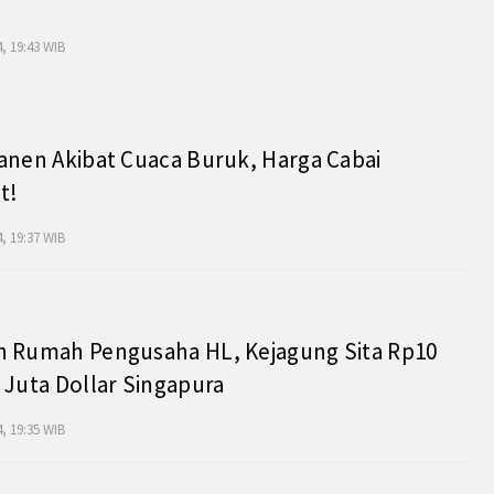
, 19:43 WIB
anen Akibat Cuaca Buruk, Harga Cabai
t!
, 19:37 WIB
h Rumah Pengusaha HL, Kejagung Sita Rp10
 Juta Dollar Singapura
, 19:35 WIB