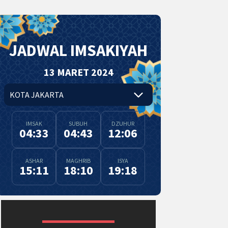
JADWAL IMSAKIYAH
13 MARET 2024
IMSAK
SUBUH
DZUHUR
04:33
04:43
12:06
ASHAR
MAGHRIB
ISYA
15:11
18:10
19:18