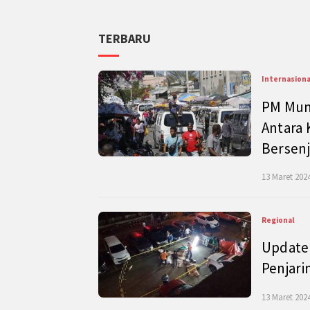
TERBARU
Internasiona
PM Mund
Antara 
Bersenj
13 Maret 2024
Regional
Update 
Penjari
13 Maret 2024