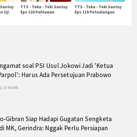
 Santuy
TTS - Teka - Teki Santuy
TTS - Teka - Teki Santuy
n Uji
Eps 120 Pahlawan
Eps 119 Petualangan
Nasional di Indonesia
Kuliner Dunia
ngamat soal PSI Usul Jokowi Jadi 'Ketua
 Parpol': Harus Ada Persetujuan Prabowo
, 19:44 WIB
o-Gibran Siap Hadapi Gugatan Sengketa
 di MK, Gerindra: Nggak Perlu Persiapan