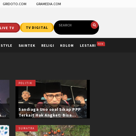
GRIDOTO.COM
GRAMEDIA.COM
LIVE TV
TV DIGITAL
NEW
ESTYLE
SAINTEK
RELIGI
KOLOM
LESTARI
POLITIK
Sandiaga Uno soal Sikap PPP
ol
Terkait Hak Angket: Bisa
i
Dikonfirmasi ke Pak Mardiono
SUMATRA