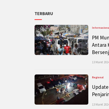
TERBARU
Internasiona
PM Mund
Antara 
Bersenj
13 Maret 2024
Regional
Update 
Penjari
13 Maret 2024