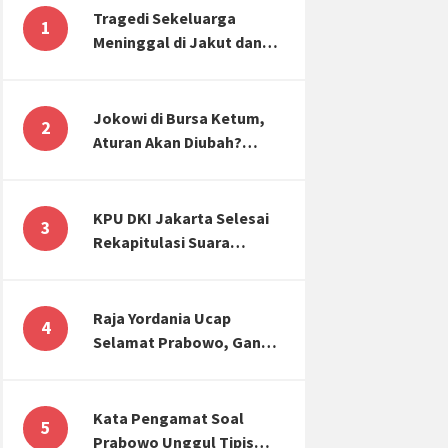
Tragedi Sekeluarga
1
Meninggal di Jakut dan
Malang, Masyarakat
Perlu Sadar Kesehatan
Mental-Finansial
Jokowi di Bursa Ketum,
2
Aturan Akan Diubah?
Begini Kata Waketum
Golkar
KPU DKI Jakarta Selesai
3
Rekapitulasi Suara
Pemilu, ini Hasil Suara
untuk Anies, Prabowo,
Ganjar
Raja Yordania Ucap
4
Selamat Prabowo, Ganjar
Gugat ke MK, Menteri
PUPR Banjir Sumbar [TOP
3 NEWS]
Kata Pengamat Soal
5
Prabowo Unggul Tipis