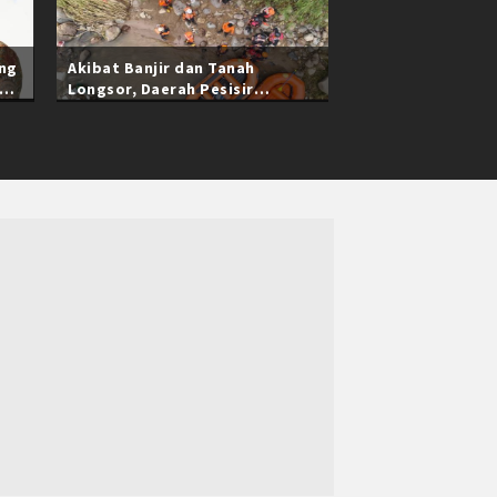
ang
Akibat Banjir dan Tanah
Longsor, Daerah Pesisir
Selatan Sumatra Barat Masih
Terisolasi