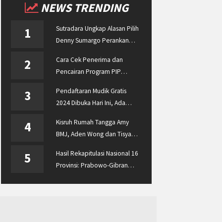
NEWS TRENDING
Sutradara Ungkap Alasan Pilih
1
Denny Sumargo Perankan
Ellyas Pical
Cara Cek Penerima dan
2
Pencairan Program PIP
Enterprise 2024 di
Pendaftaran Mudik Gratis
3
pip.kemdikbud.go.id
2024 Dibuka Hari Ini, Ada
BUMN ASABRI, Pemprov
Kisruh Rumah Tangga Amy
4
Jateng dan Dishub Jatim
BMJ, Aden Wong dan Tisya
Erni Diberitakan hingga
Hasil Rekapitulasi Nasional 16
5
Malaysia dan Singapura
Provinsi: Prabowo-Gibran
Unggul Disusul Ganjar-Mahfud