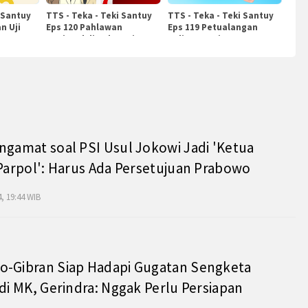
 Santuy
TTS - Teka - Teki Santuy
TTS - Teka - Teki Santuy
n Uji
Eps 120 Pahlawan
Eps 119 Petualangan
Nasional di Indonesia
Kuliner Dunia
ngamat soal PSI Usul Jokowi Jadi 'Ketua
 Parpol': Harus Ada Persetujuan Prabowo
, 19:44 WIB
o-Gibran Siap Hadapi Gugatan Sengketa
 di MK, Gerindra: Nggak Perlu Persiapan