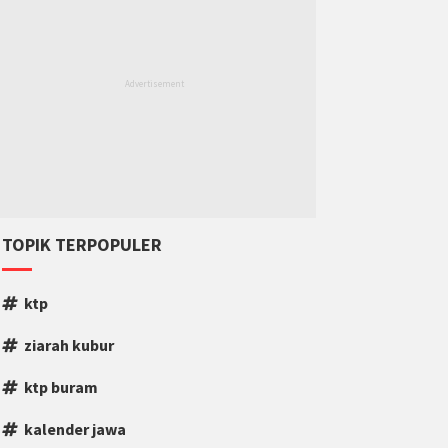
TOPIK TERPOPULER
ktp
ziarah kubur
ktp buram
kalender jawa