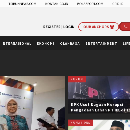
TRIBUNNEWS.COM
KONTAN.CO.ID
BOLASPORT.COM
GRID.ID
REGISTER |
LOGIN
OUR ANCHORS
INTERNASIONAL
EKONOMI
OLAHRAGA
ENTERTAINMENT
LIF
HUKUM
KPK Usut Dugaan Korupsi
Pengadaan Lahan PT HK di T
Trans Sumatera, Negara Rug
Belasan Miliar
HUMANIORA