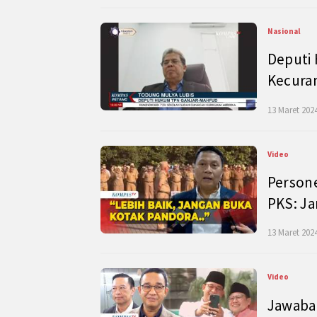
Nasional
Deputi
Kecura
13 Maret 2024
Video
Persone
PKS: J
13 Maret 2024
Video
Jawaban