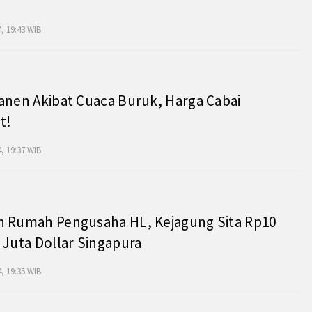
, 19:43 WIB
anen Akibat Cuaca Buruk, Harga Cabai
t!
, 19:37 WIB
h Rumah Pengusaha HL, Kejagung Sita Rp10
 Juta Dollar Singapura
, 19:35 WIB