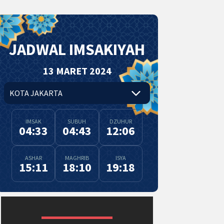
JADWAL IMSAKIYAH
13 MARET 2024
IMSAK
SUBUH
DZUHUR
04:33
04:43
12:06
ASHAR
MAGHRIB
ISYA
15:11
18:10
19:18