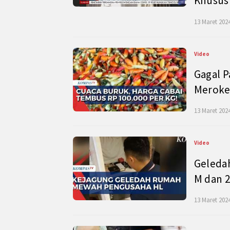
Khusus
13 Maret 2024
Video
Gagal P
Meroke
13 Maret 2024
Video
Geleda
M dan 2
13 Maret 2024