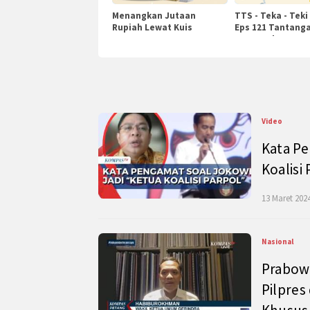
Menangkan Jutaan
TTS - Teka - Teki
Rupiah Lewat Kuis
Eps 121 Tantanga
KompasTv
Pengetahuan
Video
Kata Pe
Koalisi
13 Maret 2024
Nasional
Prabow
Pilpres