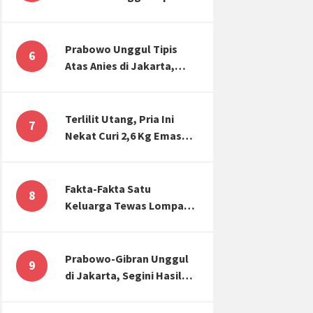
Atas Anies di Jakarta,
Kaitkan dengan Jokowi
Effect
Prabowo Unggul Tipis
6
Atas Anies di Jakarta,
Ternyata Begini Selisih
Suaranya di KPU!
Terlilit Utang, Pria Ini
7
Nekat Curi 2,6 Kg Emas
Hiasan Kubah Masjid
Fakta-Fakta Satu
8
Keluarga Tewas Lompat
dari Apartemen, Tangan
Terikat hingga Cium
Kening
Prabowo-Gibran Unggul
9
di Jakarta, Segini Hasil
Rekapitulasi KPU