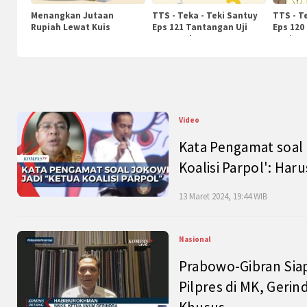
Menangkan Jutaan
TTS - Teka - Teki Santuy
TTS - T
Rupiah Lewat Kuis
Eps 121 Tantangan Uji
Eps 120
KompasTv
Pengetahuan
Nasiona
Video
Kata Pengamat soal 
Koalisi Parpol': Ha
13 Maret 2024, 19:44 WIB
Nasional
Prabowo-Gibran Sia
Pilpres di MK, Gerin