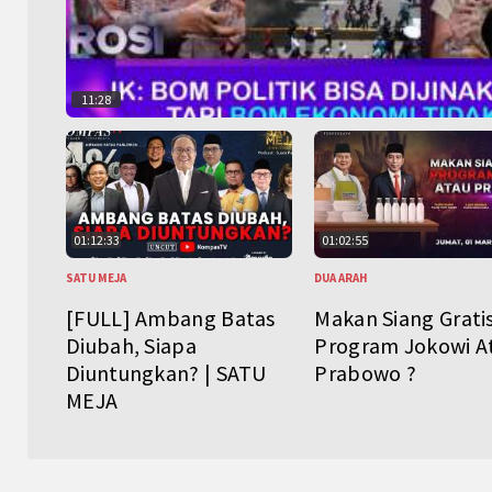
11:28
01:12:33
01:02:55
SATU MEJA
DUA ARAH
[FULL] Ambang Batas
Makan Siang Grati
Diubah, Siapa
Program Jokowi A
Diuntungkan? | SATU
Prabowo ?
MEJA