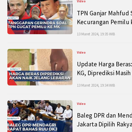
Video
TPN Ganjar Mahfud S
Kecurangan Pemilu k
13 Maret 2024, 19:35 WIB
Video
Update Harga Beras:
KG, Diprediksi Masi
13 Maret 2024, 19:34 WIB
Video
Baleg DPR dan Mend
Jakarta Dipilih Raky