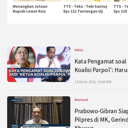
Menangkan Jutaan
TTS - Teka - Teki Santuy
TTS - T
Rupiah Lewat Kuis
Eps 121 Tantangan Uji
Eps 120
KompasTv
Pengetahuan
Nasiona
Video
Kata Pengamat soal 
Koalisi Parpol': Ha
13 Maret 2024, 19:44 WIB
Nasional
Prabowo-Gibran Sia
Pilpres di MK, Gerin