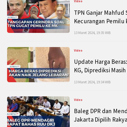
Video
TPN Ganjar Mahfud S
Kecurangan Pemilu k
13 Maret 2024, 19:35 WIB
Video
Update Harga Beras:
KG, Diprediksi Masi
13 Maret 2024, 19:34 WIB
Video
Baleg DPR dan Mend
Jakarta Dipilih Raky