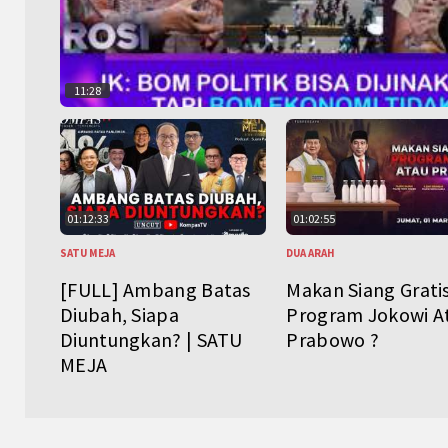
11:28
01:12:33
01:02:55
SATU MEJA
DUA ARAH
[FULL] Ambang Batas
Makan Siang Grati
Diubah, Siapa
Program Jokowi A
Diuntungkan? | SATU
Prabowo ?
MEJA