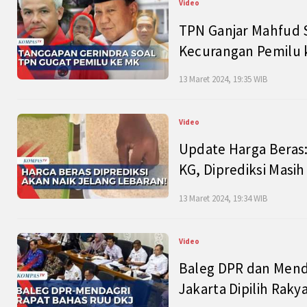
Video
TPN Ganjar Mahfud S
Kecurangan Pemilu k
13 Maret 2024, 19:35 WIB
Video
Update Harga Beras:
KG, Diprediksi Masi
13 Maret 2024, 19:34 WIB
Video
Baleg DPR dan Mend
Jakarta Dipilih Raky