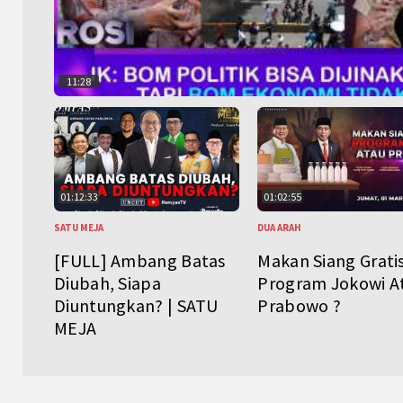
11:28
01:12:33
01:02:55
SATU MEJA
DUA ARAH
[FULL] Ambang Batas
Makan Siang Grati
Diubah, Siapa
Program Jokowi A
Diuntungkan? | SATU
Prabowo ?
MEJA