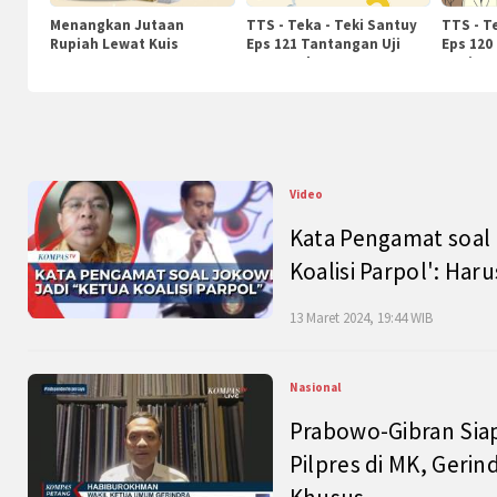
Menangkan Jutaan
TTS - Teka - Teki Santuy
TTS - T
Rupiah Lewat Kuis
Eps 121 Tantangan Uji
Eps 120
KompasTv
Pengetahuan
Nasiona
Video
Kata Pengamat soal 
Koalisi Parpol': Ha
13 Maret 2024, 19:44 WIB
Nasional
Prabowo-Gibran Sia
Pilpres di MK, Gerin