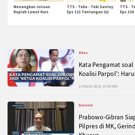
Menangkan Jutaan
TTS - Teka - Teki Santuy
TTS - T
Rupiah Lewat Kuis
Eps 121 Tantangan Uji
Eps 120
KompasTv
Pengetahuan
Nasiona
Video
Kata Pengamat soal 
Koalisi Parpol': Ha
13 Maret 2024, 19:44 WIB
Nasional
Prabowo-Gibran Sia
Pilpres di MK, Gerin