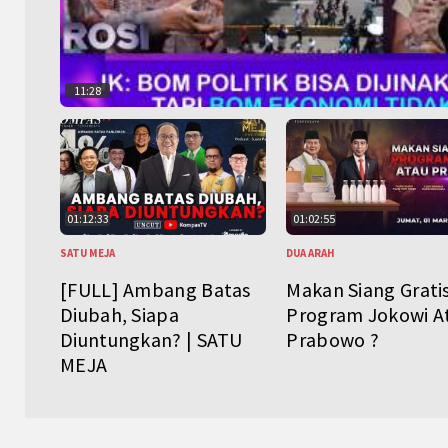
11:28
01:12:33
01:02:55
SATU MEJA
DUA ARAH
[FULL] Ambang Batas
Makan Siang Grati
Diubah, Siapa
Program Jokowi A
Diuntungkan? | SATU
Prabowo ?
MEJA