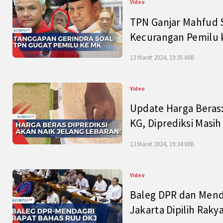
Video
TPN Ganjar Mahfud S
Kecurangan Pemilu k
13 Maret 2024, 19:35 WIB
Video
Update Harga Beras:
KG, Diprediksi Masi
13 Maret 2024, 19:34 WIB
Video
Baleg DPR dan Mend
Jakarta Dipilih Raky