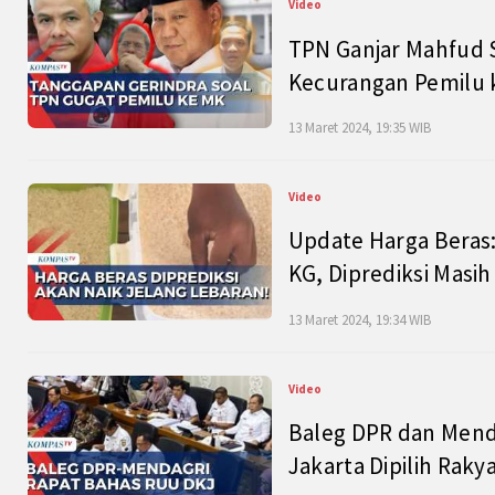
Video
TPN Ganjar Mahfud S
Kecurangan Pemilu k
13 Maret 2024, 19:35 WIB
Video
Update Harga Beras:
KG, Diprediksi Masi
13 Maret 2024, 19:34 WIB
Video
Baleg DPR dan Mend
Jakarta Dipilih Raky