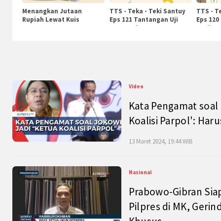
Menangkan Jutaan
TTS - Teka - Teki Santuy
TTS - T
Rupiah Lewat Kuis
Eps 121 Tantangan Uji
Eps 120
KompasTv
Pengetahuan
Nasiona
Video
Kata Pengamat soal 
Koalisi Parpol': Ha
13 Maret 2024, 19:44 WIB
Nasional
Prabowo-Gibran Sia
Pilpres di MK, Gerin