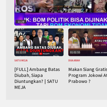
11:28
01:12:33
01:02:55
SATU MEJA
DUA ARAH
[FULL] Ambang Batas
Makan Siang Grati
Diubah, Siapa
Program Jokowi A
Diuntungkan? | SATU
Prabowo ?
MEJA