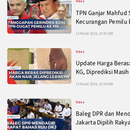
Video
TPN Ganjar Mahfud S
Kecurangan Pemilu k
13 Maret 2024, 19:35 WIB
Video
Update Harga Beras:
KG, Diprediksi Masi
13 Maret 2024, 19:34 WIB
Video
Baleg DPR dan Mend
Jakarta Dipilih Raky