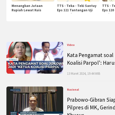
Menangkan Jutaan
TTS - Teka - Teki Santuy
TTS - T
Rupiah Lewat Kuis
Eps 121 Tantangan Uji
Eps 120
KompasTv
Pengetahuan
Nasiona
Video
Kata Pengamat soal 
Koalisi Parpol': Ha
13 Maret 2024, 19:44 WIB
Nasional
Prabowo-Gibran Sia
Pilpres di MK, Gerin