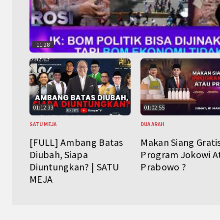
11:28
01:12:33
01:02:55
SATU MEJA
DUA ARAH
[FULL] Ambang Batas
Makan Siang Grati
Diubah, Siapa
Program Jokowi A
Diuntungkan? | SATU
Prabowo ?
MEJA