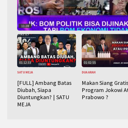
11:28
01:12:33
01:02:55
SATU MEJA
DUA ARAH
[FULL] Ambang Batas
Makan Siang Grati
Diubah, Siapa
Program Jokowi A
Diuntungkan? | SATU
Prabowo ?
MEJA