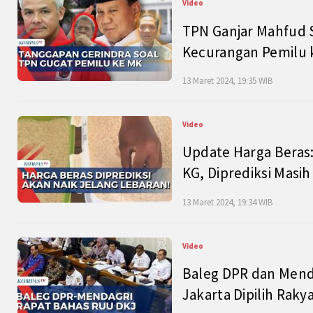
Video
TPN Ganjar Mahfud S
Kecurangan Pemilu k
13 Maret 2024, 19:35 WIB
Video
Update Harga Beras:
KG, Diprediksi Masi
13 Maret 2024, 19:34 WIB
Video
Baleg DPR dan Mend
Jakarta Dipilih Raky