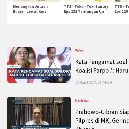
Menangkan Jutaan
TTS - Teka - Teki Santuy
TTS - T
Rupiah Lewat Kuis
Eps 121 Tantangan Uji
Eps 120
KompasTv
Pengetahuan
Nasiona
Video
Kata Pengamat soal 
Koalisi Parpol': Ha
13 Maret 2024, 19:44 WIB
Nasional
Prabowo-Gibran Sia
Pilpres di MK, Gerin