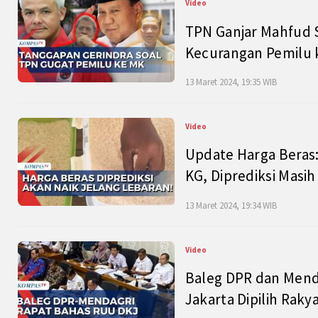
Video
TPN Ganjar Mahfud S
Kecurangan Pemilu k
13 Maret 2024, 19:35 WIB
Video
Update Harga Beras:
KG, Diprediksi Masi
13 Maret 2024, 19:34 WIB
Video
Baleg DPR dan Mend
Jakarta Dipilih Raky