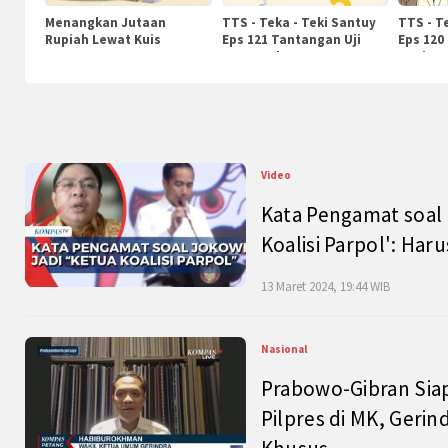
Menangkan Jutaan
TTS - Teka - Teki Santuy
TTS - T
Rupiah Lewat Kuis
Eps 121 Tantangan Uji
Eps 120
KompasTv
Pengetahuan
Nasiona
Video
Kata Pengamat soal 
Koalisi Parpol': Ha
13 Maret 2024, 19:44 WIB
Nasional
Prabowo-Gibran Sia
Pilpres di MK, Gerin