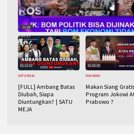
11:28
01:12:33
01:02:55
SATU MEJA
DUA ARAH
[FULL] Ambang Batas
Makan Siang Grati
Diubah, Siapa
Program Jokowi A
Diuntungkan? | SATU
Prabowo ?
MEJA