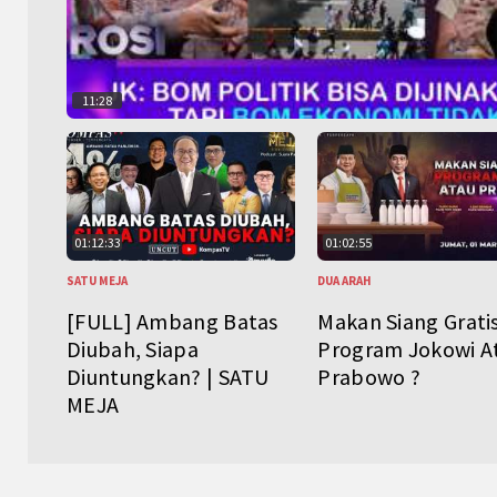
11:28
01:12:33
01:02:55
SATU MEJA
DUA ARAH
[FULL] Ambang Batas
Makan Siang Grati
Diubah, Siapa
Program Jokowi A
Diuntungkan? | SATU
Prabowo ?
MEJA