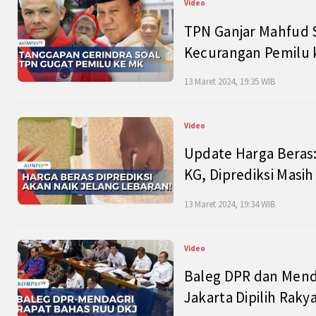
Video
TPN Ganjar Mahfud S
Kecurangan Pemilu k
13 Maret 2024, 19:35 WIB
Video
Update Harga Beras:
KG, Diprediksi Masi
13 Maret 2024, 19:34 WIB
Video
Baleg DPR dan Mend
Jakarta Dipilih Raky