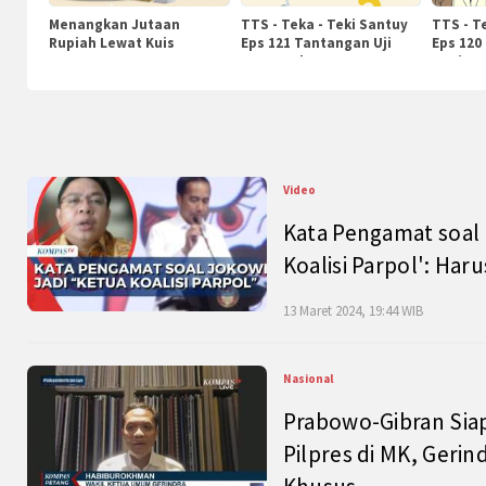
Menangkan Jutaan
TTS - Teka - Teki Santuy
TTS - T
Rupiah Lewat Kuis
Eps 121 Tantangan Uji
Eps 120
KompasTv
Pengetahuan
Nasiona
Video
Kata Pengamat soal 
Koalisi Parpol': Ha
13 Maret 2024, 19:44 WIB
Nasional
Prabowo-Gibran Sia
Pilpres di MK, Gerin