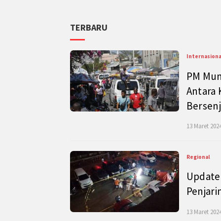
TERBARU
Internasiona
PM Mund
Antara 
Bersenj
13 Maret 2024
Regional
Update 
Penjari
13 Maret 2024