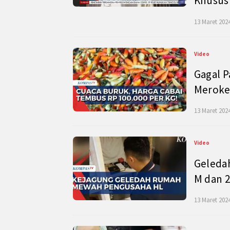
Khusus
13 Maret 2024
Video
Gagal P
Meroke
13 Maret 2024
Video
Geleda
M dan 2
13 Maret 2024