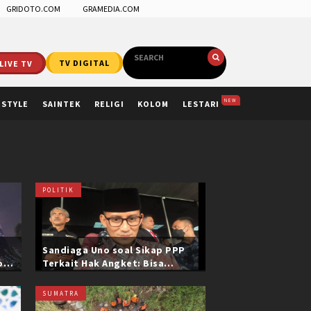
GRIDOTO.COM
GRAMEDIA.COM
LIVE TV
TV DIGITAL
NEW
ESTYLE
SAINTEK
RELIGI
KOLOM
LESTARI
POLITIK
Sandiaga Uno soal Sikap PPP
ol
Terkait Hak Angket: Bisa
i
Dikonfirmasi ke Pak Mardiono
SUMATRA