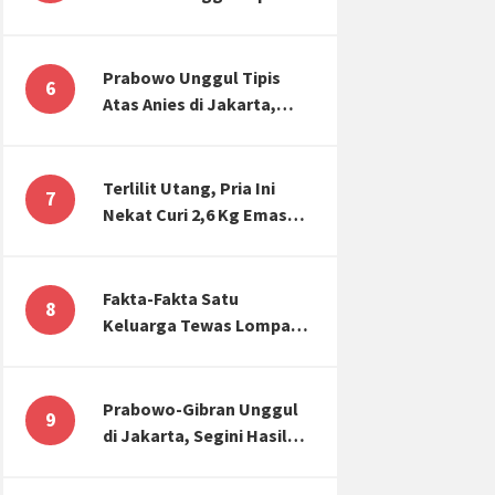
Atas Anies di Jakarta,
Kaitkan dengan Jokowi
Effect
Prabowo Unggul Tipis
6
Atas Anies di Jakarta,
Ternyata Begini Selisih
Suaranya di KPU!
Terlilit Utang, Pria Ini
7
Nekat Curi 2,6 Kg Emas
Hiasan Kubah Masjid
Fakta-Fakta Satu
8
Keluarga Tewas Lompat
dari Apartemen, Tangan
Terikat hingga Cium
Kening
Prabowo-Gibran Unggul
9
di Jakarta, Segini Hasil
Rekapitulasi KPU