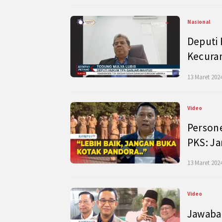
Nasional
Deputi
Kecura
13 Maret 2024
Video
Persone
PKS: J
13 Maret 2024
Video
Jawaban