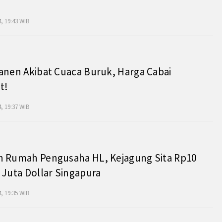
, 19:43 WIB
anen Akibat Cuaca Buruk, Harga Cabai
t!
, 19:37 WIB
h Rumah Pengusaha HL, Kejagung Sita Rp10
 Juta Dollar Singapura
, 19:35 WIB