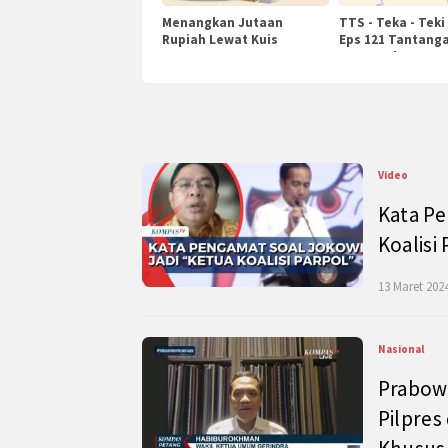
Menangkan Jutaan
TTS - Teka - Teki
Rupiah Lewat Kuis
Eps 121 Tantanga
KompasTv
Pengetahuan
Video
Kata Pe
Koalisi
13 Maret 2024
Nasional
Prabow
Pilpres