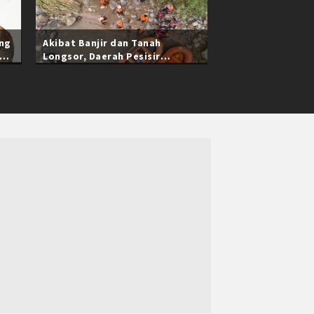
ang
Akibat Banjir dan Tanah
Longsor, Daerah Pesisir
Selatan Sumatra Barat Masih
Terisolasi