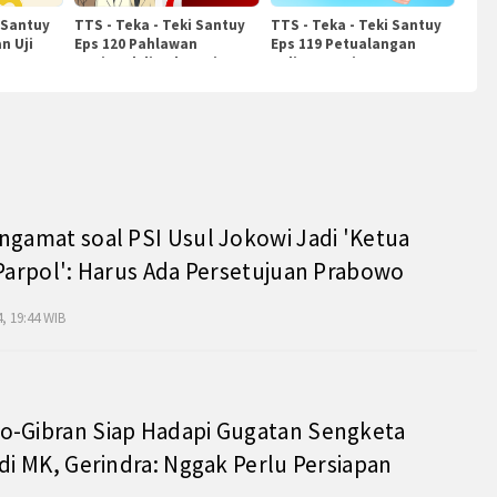
 Santuy
TTS - Teka - Teki Santuy
TTS - Teka - Teki Santuy
n Uji
Eps 120 Pahlawan
Eps 119 Petualangan
Nasional di Indonesia
Kuliner Dunia
ngamat soal PSI Usul Jokowi Jadi 'Ketua
 Parpol': Harus Ada Persetujuan Prabowo
, 19:44 WIB
o-Gibran Siap Hadapi Gugatan Sengketa
 di MK, Gerindra: Nggak Perlu Persiapan