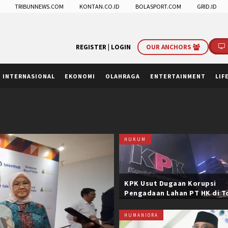
TRIBUNNEWS.COM
KONTAN.CO.ID
BOLASPORT.COM
GRID.ID
REGISTER |
LOGIN
OUR ANCHORS
INTERNASIONAL
EKONOMI
OLAHRAGA
ENTERTAINMENT
LIF
HUKUM
KPK Usut Dugaan Korupsi
Pengadaan Lahan PT HK di T
Trans Sumatera, Negara Rug
Belasan Miliar
HUMANIORA