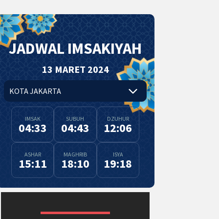
JADWAL IMSAKIYAH
13 MARET 2024
IMSAK
SUBUH
DZUHUR
04:33
04:43
12:06
ASHAR
MAGHRIB
ISYA
15:11
18:10
19:18