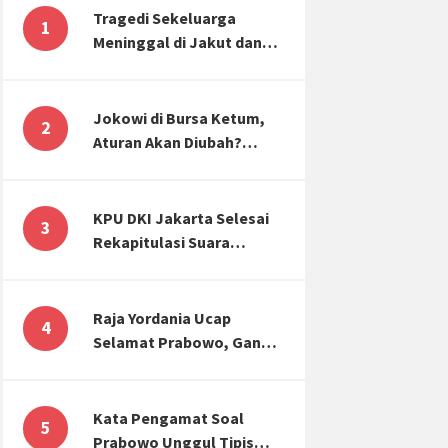
Tragedi Sekeluarga
1
Meninggal di Jakut dan
Malang, Masyarakat
Perlu Sadar Kesehatan
Mental-Finansial
Jokowi di Bursa Ketum,
2
Aturan Akan Diubah?
Begini Kata Waketum
Golkar
KPU DKI Jakarta Selesai
3
Rekapitulasi Suara
Pemilu, ini Hasil Suara
untuk Anies, Prabowo,
Ganjar
Raja Yordania Ucap
4
Selamat Prabowo, Ganjar
Gugat ke MK, Menteri
PUPR Banjir Sumbar [TOP
3 NEWS]
Kata Pengamat Soal
5
Prabowo Unggul Tipis