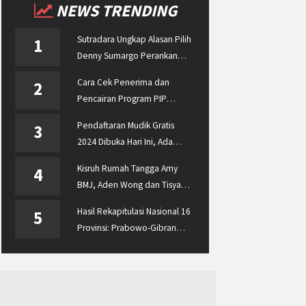
NEWS TRENDING
Sutradara Ungkap Alasan Pilih
1
Denny Sumargo Perankan
Ellyas Pical
Cara Cek Penerima dan
2
Pencairan Program PIP
Enterprise 2024 di
Pendaftaran Mudik Gratis
3
pip.kemdikbud.go.id
2024 Dibuka Hari Ini, Ada
BUMN ASABRI, Pemprov
Kisruh Rumah Tangga Amy
4
Jateng dan Dishub Jatim
BMJ, Aden Wong dan Tisya
Erni Diberitakan hingga
Hasil Rekapitulasi Nasional 16
5
Malaysia dan Singapura
Provinsi: Prabowo-Gibran
Unggul Disusul Ganjar-Mahfud