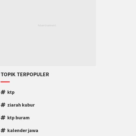
TOPIK TERPOPULER
ktp
ziarah kubur
ktp buram
kalender jawa