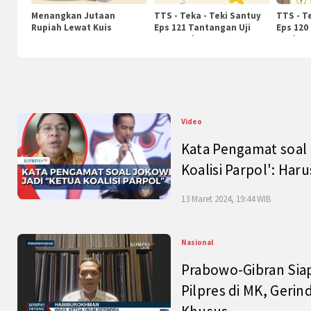
Menangkan Jutaan
TTS - Teka - Teki Santuy
TTS - T
Rupiah Lewat Kuis
Eps 121 Tantangan Uji
Eps 120
KompasTv
Pengetahuan
Nasiona
Video
Kata Pengamat soal 
Koalisi Parpol': Ha
13 Maret 2024, 19:44 WIB
Nasional
Prabowo-Gibran Sia
Pilpres di MK, Gerin