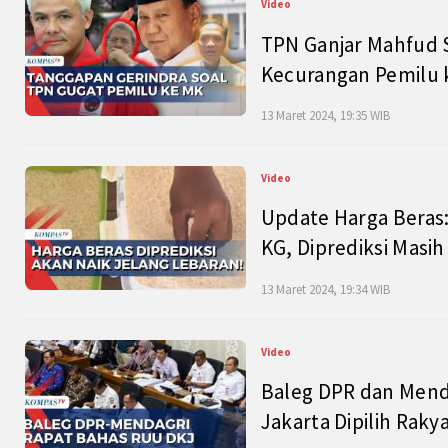
Video
TPN Ganjar Mahfud S
Kecurangan Pemilu k
13 Maret 2024, 19:35 WIB
Video
Update Harga Beras:
KG, Diprediksi Masi
13 Maret 2024, 19:34 WIB
Video
Baleg DPR dan Mend
Jakarta Dipilih Raky